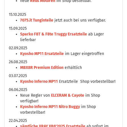
neue
Reds Motoren
im Shop bestellbar.
15.10.2025
7075.it Tunginteile
jetzt auch bei uns verfügbar.
15.09.2025
Sparko F8T & F8te Truggy Ersatzteile
ab Lager
lieferbar
02.09.2025
Kyosho MP11 Ersatzteile
im Lager eingetroffen
26.08.2025
MBX8R Premium Edition
erhältlich
03.07.2025
Kyosho Inferno MP11
Ersatzteile Shop vorbestellbar!
06.06.2025
Neue Regler von
ELCERAM & Cayote
im Shop
verfügbar!
Kyosho Inferno MP11 Nitro Buggy
im Shop
vorbestellbar!
22.04.2025
sämtliche XRAY XB8'2025 Ersatzteile
ab sofort im