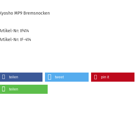
Kyosho MP9 Bremsnocken
Artikel-Nr: IF414
Artikel-Nr: IF-414
teilen
tweet
pin it
teilen