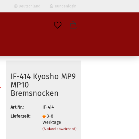
Deutschland
Kundenlogin
il
wort
IF-414 Kyosho MP9
MP10
Bremsnocken
erstellen
ort vergessen?
Art.Nr.:
IF-414
Lieferzeit:
3-8
Werktage
(Ausland abweichend)