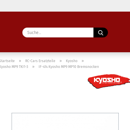
Lieferland
Suche...
E-Ma
Pass
»
»
»
Startseite
RC-Cars Ersatzteile
Kyosho
»
Kyosho MP9 TKI1-3
IF-414 Kyosho MP9 MP10 Bremsnocken
Konto 
Passw