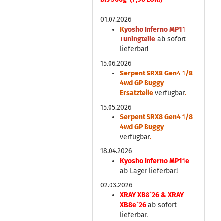
01.07.2026
K
yosho Inferno MP11
Tuningteile
ab sofort
lieferbar!
15.06.2026
Serpent SRX8 Gen4 1/8
4wd GP Buggy
Ersatzteile
verfügbar
.
15.05.2026
Serpent SRX8 Gen4 1/8
4wd GP Buggy
verfügbar
.
18.04.2026
Kyosho Inferno MP11e
ab Lager lieferbar!
02.03.2026
XRAY XB8`26 & XRAY
XB8e`26
ab sofort
lieferbar.