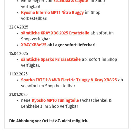
Neue Regler von
ELCERAM & Cayote
im Shop
verfügbar!
Kyosho Inferno MP11 Nitro Buggy
im Shop
vorbestellbar!
22.04.2025
sämtliche XRAY XB8'2025 Ersatzteile
ab sofort im
Shop verfügbar.
XRAY XB8e'25
ab Lager sofort lieferbar!
15.04.2025
sämtliche Sparko F8 Ersatzteile
ab sofort im Shop
verfügbar.
11.02.2025
Sparko F8TE 1:8 4WD Electric Truggy & Xray XB8'25
ab
so sofort im Shop bestellbar
31.01.2025
neue
Kyosho MP10 Tuningteile
(Achsschenkel &
Lenkhebel) im Shop verfügbar
Die
Abholung vor Ort ist z.Z. nicht möglich.