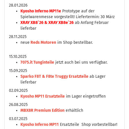
28.01.2026
Kyosho Inferno MP11e
Prototype auf der
Spielwarenmesse vorgestellt! Liefertermin: 30 März
XRAY XB8`26 & XRAY XB8e`26
ab Anfang Februar
lieferbar
28.11.2025
neue
Reds Motoren
im Shop bestellbar.
15.10.2025
7075.it Tunginteile
jetzt auch bei uns verfügbar.
15.09.2025
Sparko F8T & F8te Truggy Ersatzteile
ab Lager
lieferbar
02.09.2025
Kyosho MP11 Ersatzteile
im Lager eingetroffen
26.08.2025
MBX8R Premium Edition
erhältlich
03.07.2025
Kyosho Inferno MP11
Ersatzteile Shop vorbestellbar!