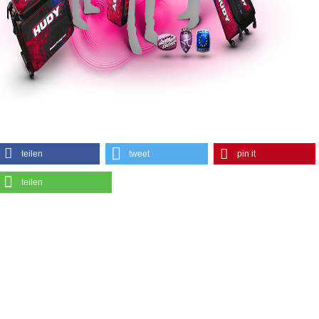
teilen
tweet
pin it
teilen