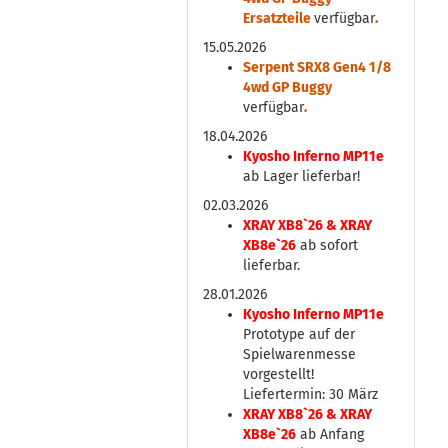
Ersatzteile
verfügbar
.
15.05.2026
Serpent SRX8 Gen4 1/8
4wd GP Buggy
verfügbar
.
18.04.2026
Kyosho Inferno MP11e
ab Lager lieferbar!
02.03.2026
XRAY XB8`26 & XRAY
XB8e`26
ab sofort
lieferbar.
28.01.2026
Kyosho Inferno MP11e
Prototype auf der
Spielwarenmesse
vorgestellt!
Liefertermin: 30 März
XRAY XB8`26 & XRAY
XB8e`26
ab Anfang