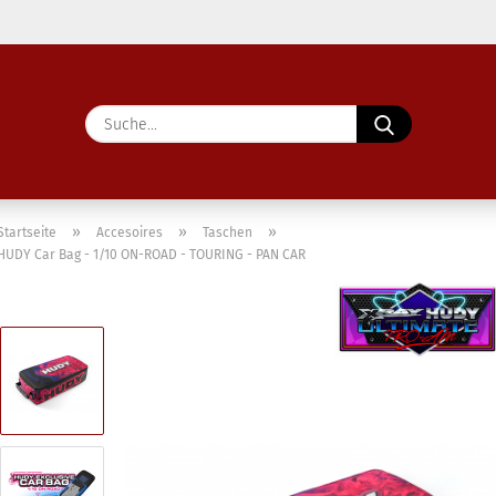
Lieferland
Suche...
E-Ma
Pass
»
»
»
Startseite
Accesoires
Taschen
HUDY Car Bag - 1/10 ON-ROAD - TOURING - PAN CAR
Konto 
Passw