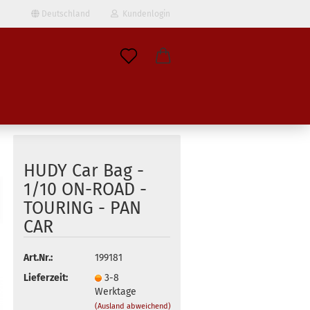
Deutschland
Kundenlogin
il
wort
HUDY Car Bag -
1/10 ON-ROAD -
TOURING - PAN
erstellen
CAR
ort vergessen?
Art.Nr.:
199181
Lieferzeit:
3-8
Werktage
(Ausland abweichend)