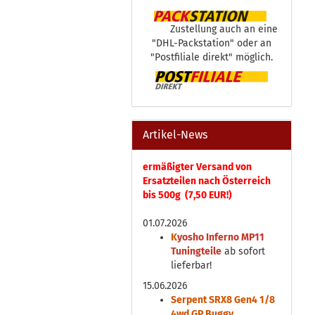
Zustellung auch an eine
"DHL-Packstation" oder an
"Postfiliale direkt" möglich.
Artikel-News
ermäßigter Versand von
Ersatzteilen nach Österreich
bis 500g (7,50 EUR!)
01.07.2026
K
yosho Inferno MP11
Tuningteile
ab sofort
lieferbar!
15.06.2026
Serpent SRX8 Gen4 1/8
4wd GP Buggy