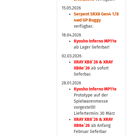
15.05.2026
Serpent SRX8 Gen4 1/8
4wd GP Buggy
verfügbar
.
18.04.2026
Kyosho Inferno MP11e
ab Lager lieferbar!
02.03.2026
XRAY XB8`26 & XRAY
XB8e`26
ab sofort
lieferbar.
28.01.2026
Kyosho Inferno MP11e
Prototype auf der
Spielwarenmesse
vorgestellt!
Liefertermin: 30 März
XRAY XB8`26 & XRAY
XB8e`26
ab Anfang
Februar lieferbar