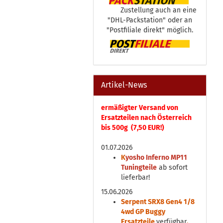
Zustellung auch an eine
"DHL-Packstation" oder an
"Postfiliale direkt" möglich.
Artikel-News
ermäßigter Versand von
Ersatzteilen nach Österreich
bis 500g (7,50 EUR!)
01.07.2026
K
yosho Inferno MP11
Tuningteile
ab sofort
lieferbar!
15.06.2026
Serpent SRX8 Gen4 1/8
4wd GP Buggy
Ersatzteile
verfügbar
.