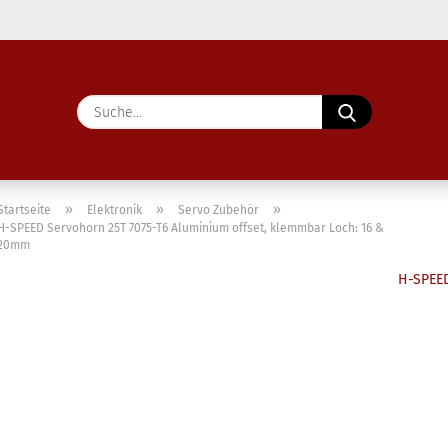
Lieferland
Suche...
E-Ma
Pass
»
»
»
Startseite
Elektronik
Servo Zubehör
H-SPEED Servohorn 25T 7075-T6 Aluminium offset, klemmbar Loch: 16 &
20mm
H-SPEE
Konto 
Passw