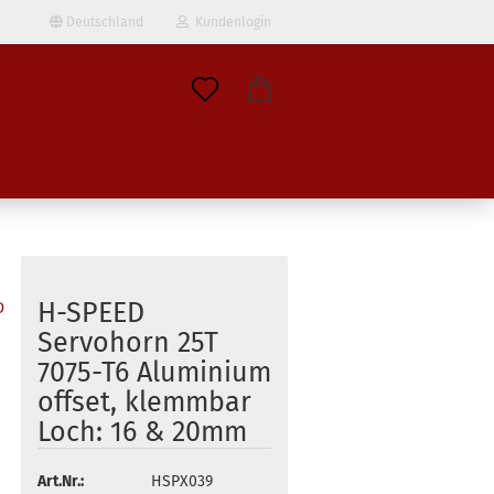
Deutschland
Kundenlogin
il
wort
H-SPEED
D
erstellen
Servohorn 25T
7075-T6 Aluminium
ort vergessen?
offset, klemmbar
Loch: 16 & 20mm
Art.Nr.:
HSPX039