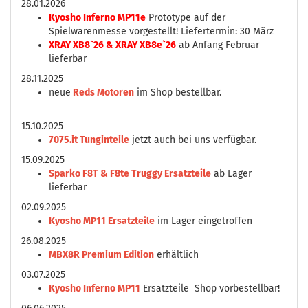
28.01.2026
Kyosho Inferno MP11e
Prototype auf der
Spielwarenmesse vorgestellt! Liefertermin: 30 März
XRAY XB8`26 & XRAY XB8e`26
ab Anfang Februar
lieferbar
28.11.2025
neue
Reds Motoren
im Shop bestellbar.
15.10.2025
7075.it Tunginteile
jetzt auch bei uns verfügbar.
15.09.2025
Sparko F8T & F8te Truggy Ersatzteile
ab Lager
lieferbar
02.09.2025
Kyosho MP11 Ersatzteile
im Lager eingetroffen
26.08.2025
MBX8R Premium Edition
erhältlich
03.07.2025
Kyosho Inferno MP11
Ersatzteile Shop vorbestellbar!