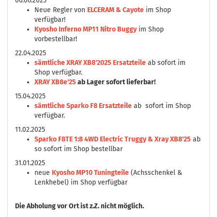
06.06.2025
Neue Regler von
ELCERAM & Cayote
im Shop
verfügbar!
Kyosho Inferno MP11 Nitro Buggy
im Shop
vorbestellbar!
22.04.2025
sämtliche XRAY XB8'2025 Ersatzteile
ab sofort im
Shop verfügbar.
XRAY XB8e'25
ab Lager sofort lieferbar!
15.04.2025
sämtliche Sparko F8 Ersatzteile
ab sofort im Shop
verfügbar.
11.02.2025
Sparko F8TE 1:8 4WD Electric Truggy & Xray XB8'25
ab
so sofort im Shop bestellbar
31.01.2025
neue
Kyosho MP10 Tuningteile
(Achsschenkel &
Lenkhebel) im Shop verfügbar
Die
Abholung vor Ort ist z.Z. nicht möglich.