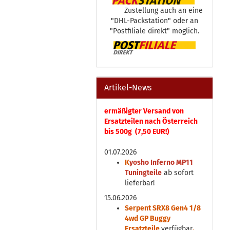
Zustellung auch an eine
"DHL-Packstation" oder an
"Postfiliale direkt" möglich.
Artikel-News
ermäßigter Versand von
Ersatzteilen nach Österreich
bis 500g (7,50 EUR!)
01.07.2026
K
yosho Inferno MP11
Tuningteile
ab sofort
lieferbar!
15.06.2026
Serpent SRX8 Gen4 1/8
4wd GP Buggy
Ersatzteile
verfügbar
.