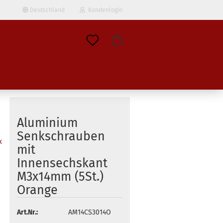
Deutschland
Kundenlogin
il
wort
Aluminium
Senkschrauben
x
mit
erstellen
Innensechskant
ort vergessen?
M3x14mm (5St.)
Orange
Art.Nr.:
AM14CS3014O