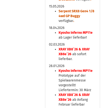
15.05.2026
Serpent SRX8 Gen4 1/8
4wd GP Buggy
verfügbar
.
18.04.2026
Kyosho Inferno MP11e
ab Lager lieferbar!
02.03.2026
XRAY XB8`26 & XRAY
XB8e`26
ab sofort
lieferbar.
28.01.2026
Kyosho Inferno MP11e
Prototype auf der
Spielwarenmesse
vorgestellt!
Liefertermin: 30 März
XRAY XB8`26 & XRAY
XB8e`26
ab Anfang
Februar lieferbar