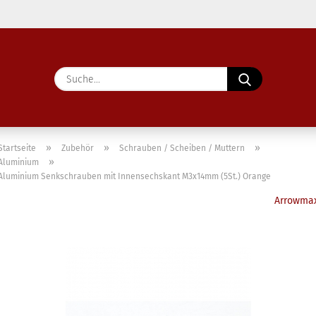
Lieferland
Suche...
E-Ma
Pass
»
»
»
Startseite
Zubehör
Schrauben / Scheiben / Muttern
»
Aluminium
Aluminium Senkschrauben mit Innensechskant M3x14mm (5St.) Orange
Arrowma
Konto 
Passw