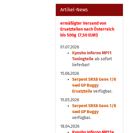
Artikel-News
ermäßigter Versand von
Ersatzteilen nach Österreich
bis 500g (7,50 EUR!)
01.07.2026
K
yosho Inferno MP11
Tuningteile
ab sofort
lieferbar!
15.06.2026
Serpent SRX8 Gen4 1/8
4wd GP Buggy
Ersatzteile
verfügbar
.
15.05.2026
Serpent SRX8 Gen4 1/8
4wd GP Buggy
verfügbar
.
18.04.2026
Kyosho Inferno MP11e