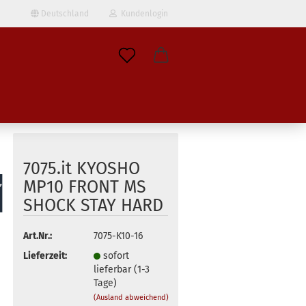
Deutschland
Kundenlogin
il
wort
7075.it KYOSHO
MP10 FRONT MS
SHOCK STAY HARD
erstellen
ort vergessen?
Art.Nr.:
7075-K10-16
Lieferzeit:
sofort
lieferbar (1-3
Tage)
(Ausland abweichend)