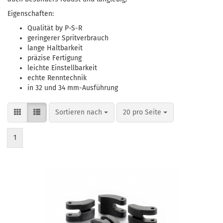
Eigenschaften:
Qualität by P-S-R
geringerer Spritverbrauch
lange Haltbarkeit
präzise Fertigung
leichte Einstellbarkeit
echte Renntechnik
in 32 und 34 mm-Ausführung
Sortieren nach
pro Seite
Sortieren nach
20 pro Seite
1