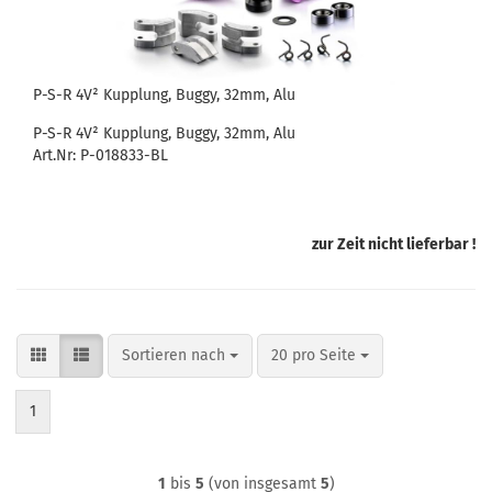
P-S-R 4V² Kupplung, Buggy, 32mm, Alu
P-S-R 4V² Kupplung, Buggy, 32mm, Alu
Art.Nr: P-018833-BL
zur Zeit nicht lieferbar !
Sortieren nach
pro Seite
Sortieren nach
20 pro Seite
1
1
bis
5
(von insgesamt
5
)