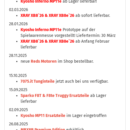
Kyosho Inferno MP11e
ab Lager lieferbar!
02.03.2026
XRAY XB8`26 & XRAY XB8e`26
ab sofort lieferbar.
28.01.2026
Kyosho Inferno MP11e
Prototype auf der
Spielwarenmesse vorgestellt! Liefertermin: 30 März
XRAY XB8`26 & XRAY XB8e`26
ab Anfang Februar
lieferbar
28.11.2025
neue
Reds Motoren
im Shop bestellbar.
15.10.2025
7075.it Tunginteile
jetzt auch bei uns verfügbar.
15.09.2025
Sparko F8T & F8te Truggy Ersatzteile
ab Lager
lieferbar
02.09.2025
Kyosho MP11 Ersatzteile
im Lager eingetroffen
26.08.2025
MBX8R Premium Edition
erhältlich