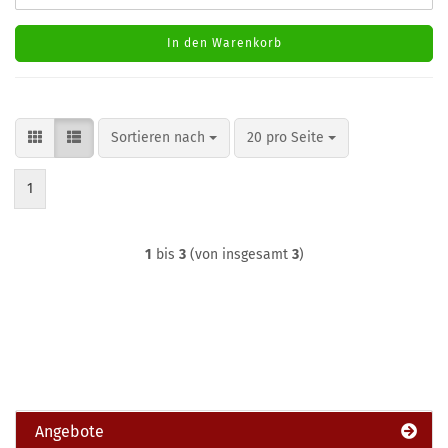
In den Warenkorb
Sortieren nach
pro Seite
Sortieren nach
20 pro Seite
1
1
bis
3
(von insgesamt
3
)
Angebote