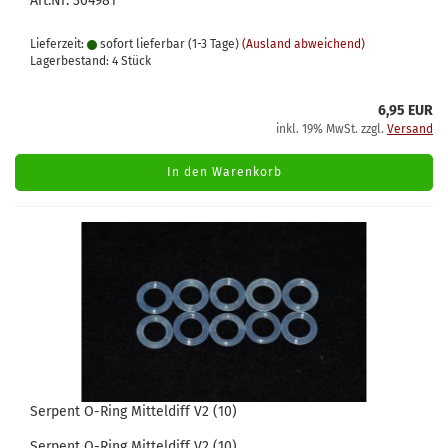
Art.Nr: 304981
Lieferzeit:
sofort lieferbar (1-3 Tage)
(Ausland abweichend)
Lagerbestand: 4 Stück
6,95 EUR
inkl. 19% MwSt. zzgl.
Versand
In den Warenkorb
Serpent O-Ring Mitteldiff V2 (10)
Serpent O-Ring Mitteldiff V2 (10)