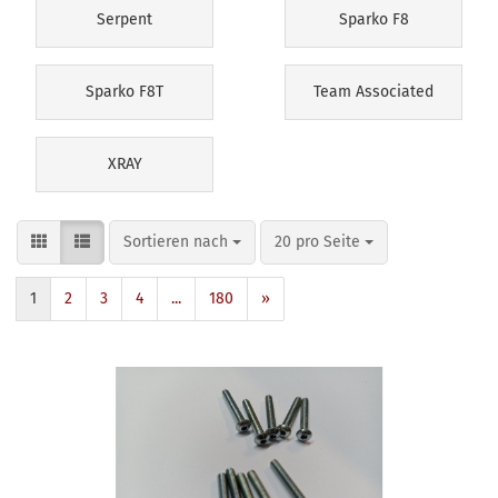
Serpent
Sparko F8
Sparko F8T
Team Associated
XRAY
Sortieren nach
pro Seite
Sortieren nach
20 pro Seite
1
2
3
4
...
180
»