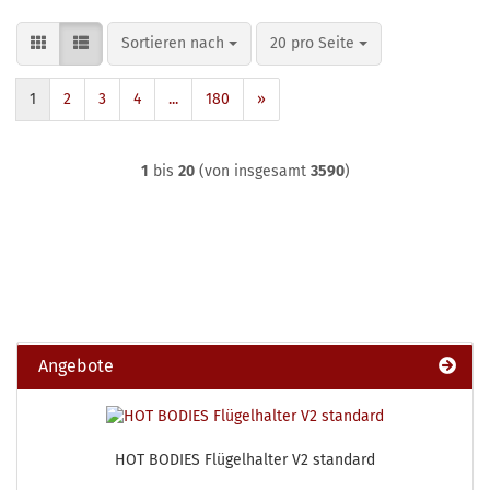
Sortieren nach
pro Seite
Sortieren nach
20 pro Seite
1
2
3
4
...
180
»
1
bis
20
(von insgesamt
3590
)
Angebote
HOT BODIES Flügelhalter V2 standard